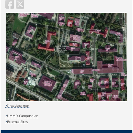
Sicherheitsabfrage:
Show bigger map
Lösung:
UMMD-Campusplan
External Sites