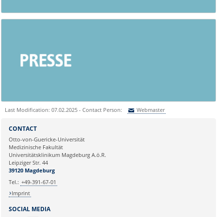
Last Modification: 07.02.2025 - Contact Person:
Webmaster
Sie können eine Nachricht versenden an:
Webmaster
CONTACT
Ihre E-Mailadresse:
Otto-von-Guericke-Universität
Medizinische Fakultät
Universitätsklinikum Magdeburg A.ö.R.
Ihr Anliegen:
Leipziger Str. 44
39120 Magdeburg
Tel.:
+49-391-67-01
Imprint
SOCIAL MEDIA